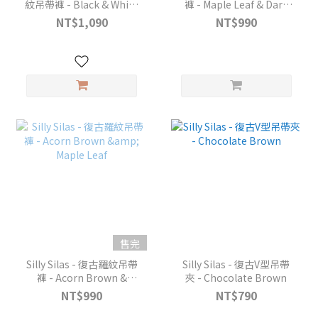
紋吊帶褲 - Black & White
褲 - Maple Leaf & Dark
Checked
Forest Green
NT$1,090
NT$990
售完
Silly Silas - 復古羅紋吊帶
Silly Silas - 復古V型吊帶
褲 - Acorn Brown &
夾 - Chocolate Brown
Maple Leaf
NT$990
NT$790