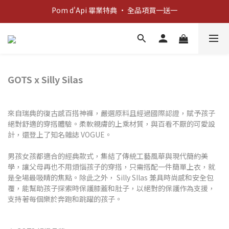
Pom d'Api 畢業特典 · 全品項買一送一
新客歡迎禮：輸入 "welcome10" 享首單九折！
新客歡迎禮：輸入 "welcome10" 享首單九折！
GOTS x Silly Silas
來自瑞典的復古感百搭神褲，嚴選原料且經過國際認證，賦予孩子
絕對舒適的穿搭體驗。柔軟親膚的上乘材質，與百看不厭的可愛設
計，還登上了知名雜誌 VOGUE。
男孩女孩都適合的經典款式，集結了傳統工藝風華與現代簡約美
學，讓父母再也不用煩惱孩子的穿搭，只需搭配一件簡單上衣，就
是全場最吸睛的焦點。除此之外， Silly SIlas 兼具時尚感和安全包
覆，能幫助孩子探索時保護膝蓋和肚子，以絕對的保護作為支援，
支持著每個樂於奔跑和跳躍的孩子。