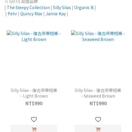
☆
GOTS 認證品牌
|
The Sleepy Collection
|
Silly Silas
|
Organic B
|
|
Pehr
|
Quincy Mae
|
Jamie Kay
|
Silly Silas - 復古吊帶短褲
Silly Silas - 復古吊帶短褲
- Light Brown
- Seaweed Brown
NT$990
NT$990