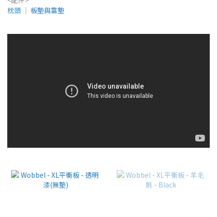
枕頭
│
板墊與靠墊