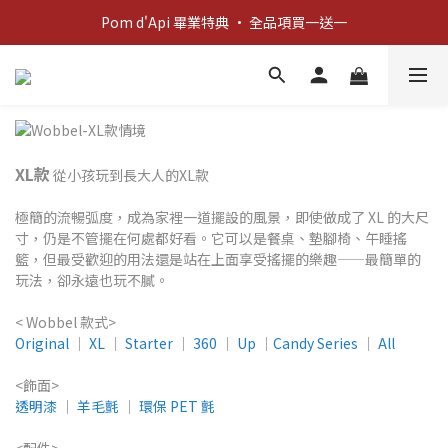
新客歡迎禮：輸入 "welcome10" 享首單九折！
Pom d'Api 畢業特典 · 全品項買一送一
新客歡迎禮：輸入 "welcome10" 享首單九折！
XL款
從小孩玩到長大人的XL款
極簡的流暢弧度，成為家裡一道擺設的風景，即使做成了 XL 的大尺
寸，仍是不管擺在何處都好看。它可以是餐桌、墊腳椅、午睡搖
籃，但最受歡迎的用法還是站在上面享受搖擺的樂趣——最簡單的
玩法，卻永遠也玩不膩。​
< Wobbel 款式>
Original
│
​XL
│
Starter
│
360
│
Up
│
Candy Series
│
All
<飾面>
透明漆
│
羊毛氈
│
環保 PET 氈
<配件>