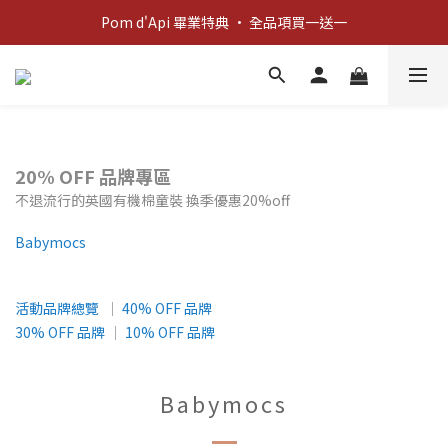
新客歡迎禮：輸入 "welcome10" 享首單九折！
Pom d'Api 畢業特典 · 全品項買一送一
新客歡迎禮：輸入 "welcome10" 享首單九折！
20% OFF 品牌專區
不退流行的英國有機棉童裝 換季優惠20%off
Babymocs
活動品牌總覽
│
40% OFF 品牌
30% OFF 品牌
│
10% OFF 品牌
Babymocs