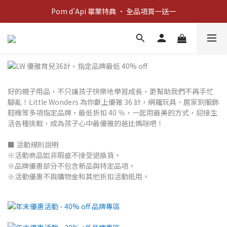
新客歡迎禮：輸入 "welcome10" 享首單九折！
Pom d'Api 畢業特典 · 全品項買一送一
新客歡迎禮：輸入 "welcome10" 享首單九折！
好的親子用品，不只讓孩子快樂地學習成長，更幫助我們不再手忙
腳亂！Little Wonders 為你獻上優雅 36 計，網羅玩具、居家到服飾
鞋襪等多項指定品牌，最低折扣 40 ％，一起用最美的方式，迎接生
活各種挑戰，成為孩子心中最優雅的爸比媽咪吧！
■ 活動規則說明
※活動商品如非瑕疵不接受退換貨。
※品牌優惠部分不包含新品與特定品項。
※活動優惠不與購物金和其他折扣活動抵用。