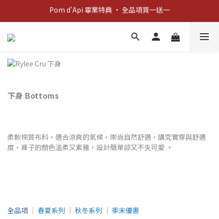
Pom d'Api 畢業特典 · 全品項買一送一
新客歡迎禮：輸入 "welcome10" 享首單九折！
新客歡迎禮：輸入 "welcome10" 享首單九折！
下身 B
ottoms
柔軟棉質布料，適合涼爽的氣候，崇尚自然舒適，講究實穿與舒適
度，褲子的顏色溫柔又素雅，設計簡單卻又不失可愛 。
全品項
│
春夏系列
│
秋冬系列
│
季末優惠