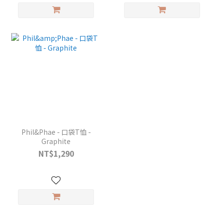
Phil&Phae - 口袋T恤 -
Graphite
NT$1,290