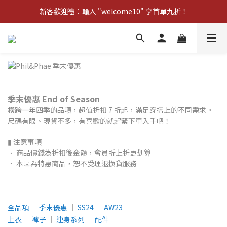
新客歡迎禮：輸入 "welcome10" 享首單九折！
新客歡迎禮：輸入 "welcome10" 享首單九折！
Pom d'Api 畢業特典 · 全品項買一送一
新客歡迎禮：輸入 "welcome10" 享首單九折！
季末優惠 End of Season
橫跨一年四季的品項，超值折扣 7 折起，滿足穿搭上的不同需求。
尺碼有限、現貨不多，有喜歡的就趕緊下單入手吧！
▮ 注意事項
． 商品價錢為折扣後金額，會員折上折更划算
． 本區為特惠商品，恕不受理退換貨服務
全品項
│
季末優惠
│
SS24
│
AW23
上衣
│
褲子
│
連身系列
│
配件