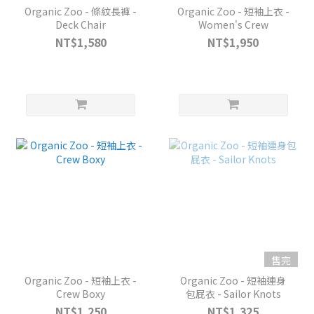
Organic Zoo - 條紋長褲 -
Organic Zoo - 短袖上衣 -
Deck Chair
Women's Crew
NT$1,580
NT$1,950
售完
Organic Zoo - 短袖上衣 -
Organic Zoo - 短袖連身
Crew Boxy
包屁衣 - Sailor Knots
NT$1,250
NT$1,325