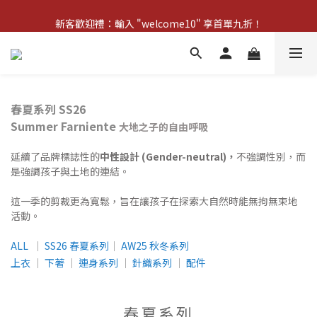
新客歡迎禮：輸入 "welcome10" 享首單九折！
新客歡迎禮：輸入 "welcome10" 享首單九折！
Pom d'Api 畢業特典 · 全品項買一送一
新客歡迎禮：輸入 "welcome10" 享首單九折！
春夏系列 SS26
Summer Farniente
大地之子的自由呼吸
延續了品牌標誌性的
中性設計 (Gender-neutral)，
不強調性別，而
是強調孩子與土地的連結。
這一季的剪裁更為寬鬆，旨在讓孩子在探索大自然時能無拘無束地
活動。
ALL
│
SS26 春夏系列
│
AW25 秋冬系列
上衣
│
下著
│
連身系列
│
針織系列
│
配件
春夏系列