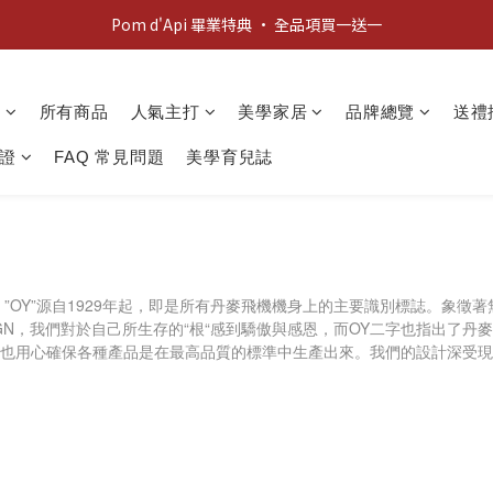
新客歡迎禮：輸入 "welcome10" 享首單九折！
Pom d'Api 畢業特典 · 全品項買一送一
新客歡迎禮：輸入 "welcome10" 享首單九折！
動
所有商品
人氣主打
美學家居
品牌總覽
送禮
證
FAQ 常見問題
美學育兒誌
字啟發而來，”OY”源自1929年起，即是所有丹麥飛機機身上的主要識別標誌
DESIGN，我們對於自己所生存的“根“感到驕傲與感恩，而OY二字也指出
也用心確保各種產品是在最高品質的標準中生產出來。我們的設計深受現代化圖像