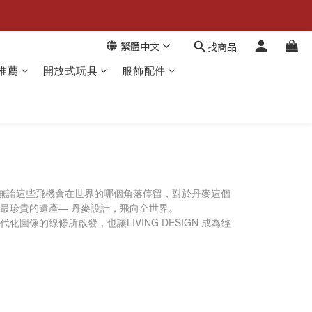
繁體中文
找商品
推薦
開放式玩具
服飾配件
。象徵著無論這些飛機會在世界的哪個角落停留，對於丹麥這個
了丹麥最珍貴的遺產— 丹麥設計，飛向全世界。
的線條所啟發，也讓LIVING DESIGN 成為經