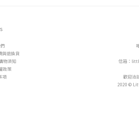
s
我們
 │運費與退換貨
 │ 購物須知
信箱：littl
隱私權政策
明事項
歡迎洽
2020 © Li