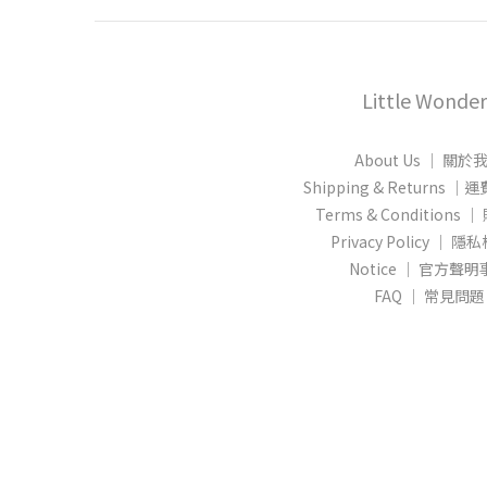
Little Wonder
About Us │ 關於
Shipping & Returns
Terms & Conditions
Privacy Policy │ 
Notice │ 官方聲
FAQ │ 常見問題