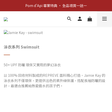
Pom d'Api 畢業特典 · 全品項買一送一
新客歡迎禮：輸入 "welcome10" 享首單九折！
新客歡迎禮：輸入 "welcome10" 享首單九折！
泳衣系列 Swimsuit
50+ UPF 防曬 環保又實用的夢幻泳衣
以 100% 回收材料製成的REPREVE 面料精心打造，Jamie Kay 的
泳衣系列不僅環保，更提供出色的紫外線保護，搭配長袖防曬的設
計，最適合推薦給熱愛戲水的孩子們。