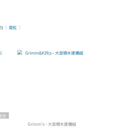
白
│
霓虹
│
售完
Grimm's - 大型積木建構組