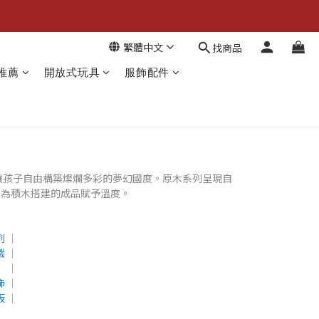
繁體中文
找商品
推薦
開放式玩具
服飾配件
，讓孩子自由構築燦爛多彩的夢幻國度。原木系列呈現自
都為積木搭建的成品賦予溫度。
列
│
戲
│
│
飾
│
板
│