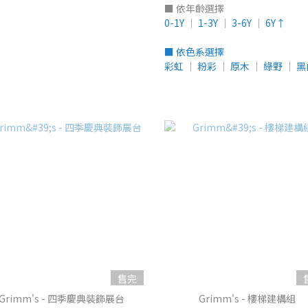
■ 依年齡選擇
0-1Y
│
1-3Y
│
3-6Y
│
6Y↑
■ 依色系選擇
彩虹
│
粉彩
│
原木
│
綠野
│
黑
售完
Grimm's - 四季慶典裝飾展台
Grimm's - 樓梯建構組