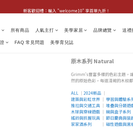
新客歡迎禮：輸入 "welcome10" 享首單九折！
新客歡迎禮：輸入 "welcome10" 享首單九折！
Pom d'Api 畢業特典 · 全品項買一送一
動
所有商品
人氣主打
美學家居
品牌總覽
送禮
新客歡迎禮：輸入 "welcome10" 享首單九折！
證
FAQ 常見問題
美學育兒誌
原木系列 Natural
Grimm's豐富多樣的色彩主題
然的原始色彩，每道淺褐的木紋
ALL
│
2024新品
│
建築與彩虹世界
│
學習與體驗系
推拉與交通工具
│
堆疊與分類遊
木球與穿線遊戲
│
碗與盒子系列
搖鈴與抓握玩具
│
節日慶典與裝
家家酒系列
│
磁性遊戲與黑