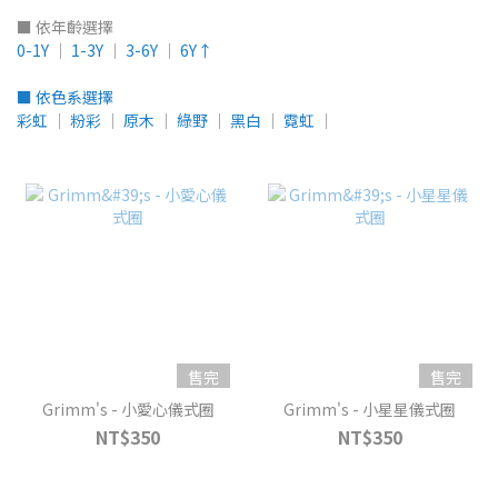
■ 依年齡選擇
0-1Y
│
1-3Y
│
3-6Y
│
6Y↑
■ 依色系選擇
彩虹
│
粉彩
│
原木
│
綠野
│
黑白
│
霓虹
│
售完
售完
Grimm's - 小愛心儀式圈
Grimm's - 小星星儀式圈
NT$350
NT$350