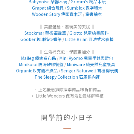
Babynoise 樂器木玩
/
Grimm's 精品木玩
Grapat 組合玩具
/
Sumblox 數字積木
Wooden Story 傳家寶木玩
/
童書繪本
‖ 美感體驗‧發現美的天賦
‖
Stockmar 華德福蠟筆
/
Giotto 兒童繪畫顏料
Goober 趣味造型蠟筆
/
Little Brian 可洗式水彩棒
‖ 生活補充包‧學園更加分
‖
Maileg 療癒系布偶
/
Mini Kyomo 兒童手錶與背包
Minikoioi 防滑矽膠餐盤
/
Miniware 純天然兒童餐具
Organic B 有機棉織品
/
Senger Naturwelt 有機棉玩偶
The Sleepy Collection 匹馬棉內褲
▫️ 上述優惠排除換季商品跟折扣商品
▫️
Little Wonders 保有活動最終解釋權
開學前的小日子