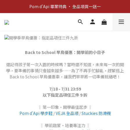
Pom d'Api 畢業特典 · 全品項買一送一
新客歡迎禮：輸入 "welcome10" 享首單九折！
新客歡迎禮：輸入 "welcome10" 享首單九折！
Back to School 早鳥優惠：開學前的小日子
還記得孩子第一次入園的時候嗎？當時還不知道，未來每一次的開
學，要準備的事情只會越來越多……為了不再手忙腳亂，趕緊搭上
Back to School 早鳥優惠車，讓我們早早將一切準備就緒吧！
7/18 - 7/31 23:59
以下指定品項任三件 9 折
‖ 第一印象‧開學最佳起步
‖
Pom d'Api 學步鞋
/
VEJA 全品項
/
Stuckies 防滑襪
‖ 學前啟蒙‧培養專注力
‖