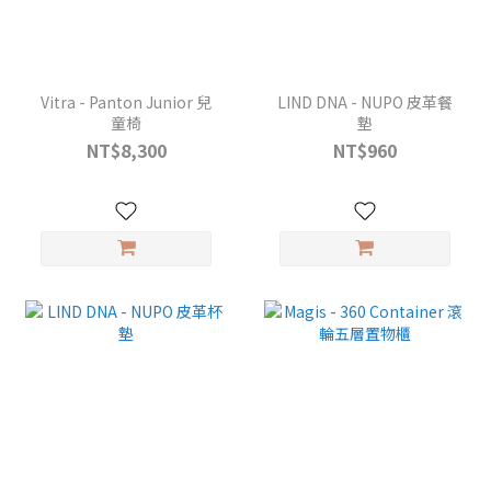
Vitra - Panton Junior 兒
LIND DNA - NUPO 皮革餐
童椅
墊
NT$8,300
NT$960