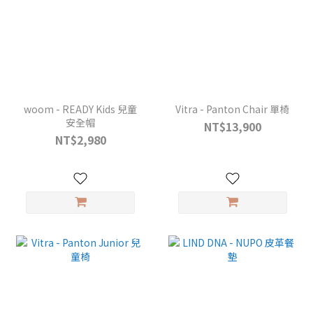
woom - READY Kids 兒童
Vitra - Panton Chair 單椅
安全帽
NT$13,900
NT$2,980