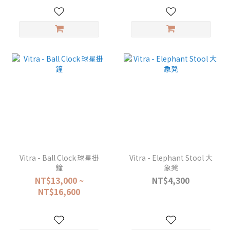
Vitra - Ball Clock 球星掛
Vitra - Elephant Stool 大
鐘
象凳
NT$13,000 ~
NT$4,300
NT$16,600