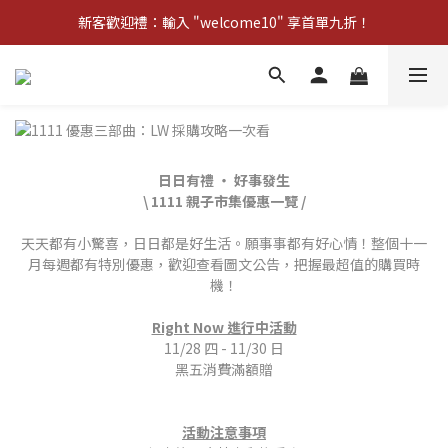
新客歡迎禮：輸入 "welcome10" 享首單九折！
新客歡迎禮：輸入 "welcome10" 享首單九折！
Pom d'Api 畢業特典 · 全品項買一送一
新客歡迎禮：輸入 "welcome10" 享首單九折！
日日有禮 ‧ 好事發生
\ 1111 親子市集優惠一覽 /
天天都有小驚喜，日日都是好生活。願事事都有好心情！整個十一
月每週都有特別優惠，歡迎查看圖文公告，把握最超值的購買時
機！
Right Now 進行中活動
11/28 四 - 11/30 日
黑五消費滿額贈
活動注意事項