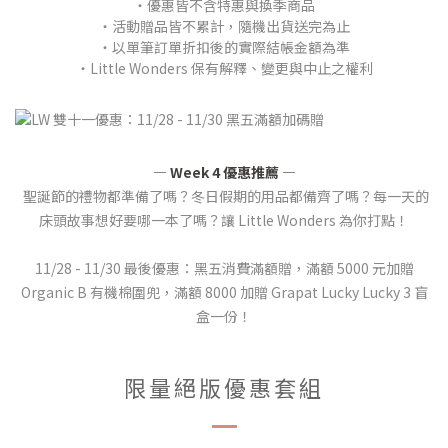
・優惠皆不含特惠與換季商品
・活動贈品皆不累計，隨機出貨送完為止
・以單筆訂單折扣後的實際結帳金額為準
・
Little Wonders 保有解釋、變更與中止之權利
— Week 4 優惠推薦 —
聖誕節的禮物都準備了嗎？冬日假期的用品都備齊了嗎？每一天的
床頭故事想好要哪一本了嗎？讓 Little Wonders 為你打點！
11/28 - 11/30 最後優惠：
黑五消費滿額贈，滿額 5000 元加贈
Organic B 有機棉圍兜，滿額 8000 加贈 Grapat Lucky Lucky 3 盲
盒一份！
限量絕版優惠套組