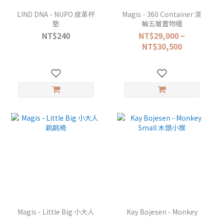
LIND DNA - NUPO 皮革杯
Magis - 360 Container 滾
墊
輪五層置物櫃
NT$240
NT$29,000 ~
NT$30,500
Magis - Little Big 小大人
Kay Bojesen - Monkey