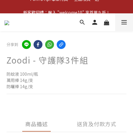
新客歡迎禮：輸入 "welcome10" 享首單九折！
新客歡迎禮：輸入 "welcome10" 享首單九折！
Pom d'Api 畢業特典 · 全品項買一送一
新客歡迎禮：輸入 "welcome10" 享首單九折！
分享到
Zoodi - 守護隊3件組
防蚊液 100ml/瓶
萬用棒 14g/支
防曬棒 14g/支
商品描述
送貨及付款方式