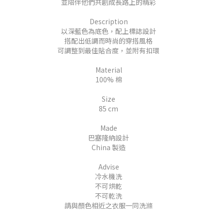
並陪伴他們共創成長路上的精彩
Description
以深藍色為底色，配上標誌設計
搭配出低調而時尚的穿搭風格
可調整到最佳貼合度，並附有扣環
Material
100% 棉
Size
85 cm
Made
巴塞隆納設計
China 製造
Advise
冷水機洗
不可烘乾
不可乾洗
請與顏色相近之衣服一同洗滌