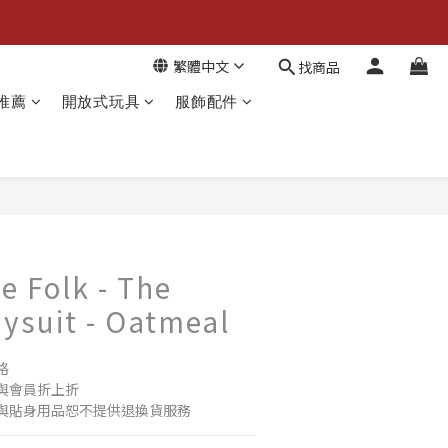
繁體中文
找商品
推薦
開放式玩具
服飾配件
e Folk - The
aysuit - Oatmeal
格
與會員折上折
與貼身用品恕不提供退換貨服務