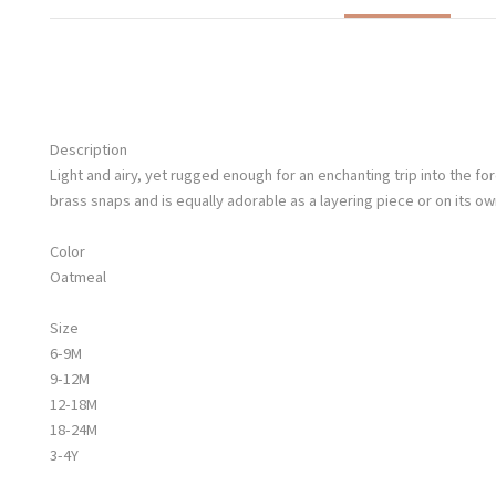
Description
Light and airy, yet rugged enough for an enchanting trip into the for
brass snaps and is equally adorable as a layering piece or on its o
Color
Oatmeal
Size
6-9M
9-12M
12-18M
18-24M
3-4Y