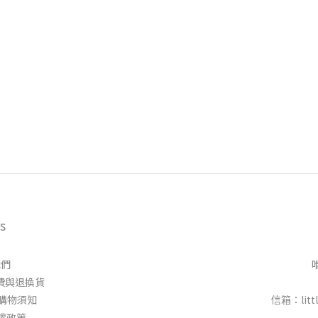
s
我們
 │運費與退換貨
 │ 購物須知
信箱：littl
隱私權政策