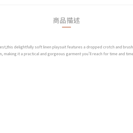
商品描述
est,
this delightfully soft linen playsuit features a dropped crotch and brus
wn, making
it a practical and gorgeous garment you'll reach for time and time