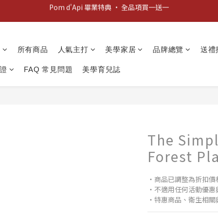
新客歡迎禮：輸入 "welcome10" 享首單九折！
新客歡迎禮：輸入 "welcome10" 享首單九折！
動
所有商品
人氣主打
美學家居
品牌總覽
送禮
證
FAQ 常見問題
美學育兒誌
The Simpl
Forest Pl
‧商品已調整為折扣價
‧不適用任何活動優惠
‧特惠商品、衛生相關