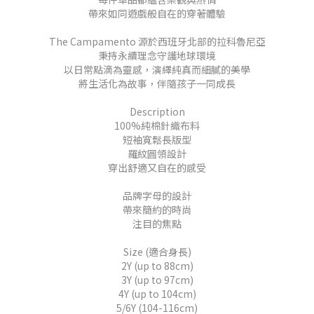
帶來如同遊戲般自在的穿著體驗
The
Campamento 源於西班牙北部的拉科魯尼亞
秉持永續理念守護地球環境
以日常點滴為靈感，演繹純真而細膩的美學
將生活化為故事，伴隨孩子一同成長
Description
100%純棉針織布料
短袖寬鬆長版型
羅紋圓領設計
穿出舒適又自在的感受
品牌字母的設計
帶來簡約的時尚
注目的焦點
Size (適合身長)
2Y (up to 88cm)
3Y (up to 97cm)
4Y (up to 104cm)
5/6Y (104-116cm)