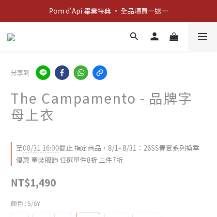
新客歡迎禮：輸入 "welcome10" 享首單九折！
Pom d'Api 畢業特典 · 全品項買一送一
新客歡迎禮：輸入 "welcome10" 享首單九折！
分享到
The Campamento - 品牌字
母上衣
至
08/31 16:00
截止
指定商品，8/1- 8/31：26SS春夏系列換季
優惠 童裝服飾 任選單件8折 三件7折
NT$1,490
顏色
: 5/6Y