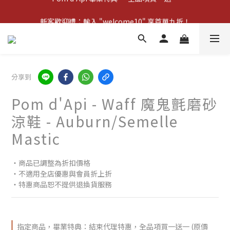
新客歡迎禮：輸入 "welcome10" 享首單九折！
新客歡迎禮：輸入 "welcome10" 享首單九折！
Pom d'Api 畢業特典 · 全品項買一送一
新客歡迎禮：輸入 "welcome10" 享首單九折！
分享到
Pom d'Api - Waff 魔鬼氈磨砂
涼鞋 - Auburn/Semelle
Mastic
‧商品已調整為折扣價格
‧不適用全店優惠與會員折上折
‧特惠商品恕不提供退換貨服務
指定商品，畢業特典：結束代理特惠，全品項買一送一 (原價