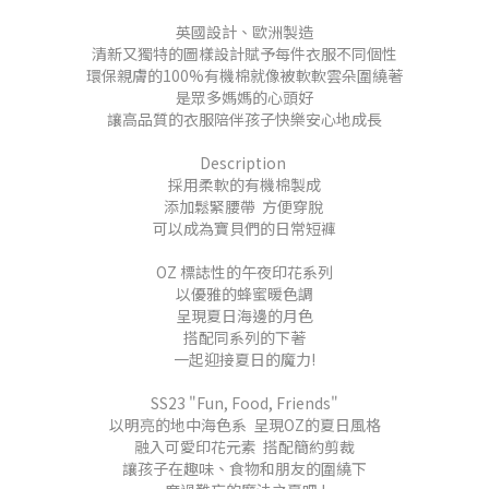
英國設計、歐洲製造
清新又獨特的圖樣設計賦予每件衣服不同個性
環保親膚的100%有機棉就像被軟軟雲朵圍繞著
是眾多媽媽的心頭好
讓高品質的衣服陪伴孩子快樂安心地成長
Description
採用柔軟的有機棉製成
添加鬆緊腰帶 方便穿脫
可以成為寶貝們的日常短褲
OZ 標誌性的午夜印花系列
以優雅的蜂蜜暖色調
呈現夏日海邊的月色
搭配同系列的下著
一起迎接夏日的魔力!
SS23 "Fun, Food, Friends"
以明亮的地中海色系 呈現OZ的夏日風格
融入可愛印花元素 搭配簡約剪裁
讓孩子在趣味、食物和朋友的圍繞下