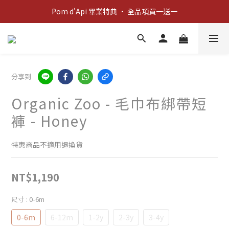
新客歡迎禮：輸入 "welcome10" 享首單九折！
Pom d'Api 畢業特典 · 全品項買一送一
新客歡迎禮：輸入 "welcome10" 享首單九折！
分享到
Organic Zoo - 毛巾布綁帶短
褲 - Honey
特惠商品不適用退換貨
NT$1,190
尺寸
: 0-6m
0-6m
6-12m
1-2y
2-3y
3-4y