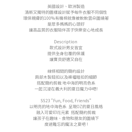
英國設計、歐洲製造
清新又獨特的圖樣設計賦予每件衣服不同個性
環保親膚的100%有機棉就像被軟軟雲朵圍繞著
是眾多媽媽的心頭好
讓高品質的衣服陪伴孩子快樂安心地成長
Description
款式設計男女皆宜
提供全身包覆的保護
讓寶貝舒適又自在
線條相間的簡約設計
肩部木製鈕扣以及褲檔暗扣的細節
搭配簡約剪裁 地中海的明亮色系
一起沉浸在義大利的夏日魔力中吧!
SS23 "Fun, Food, Friends"
以明亮的地中海色系 呈現OZ的夏日風格
融入可愛印花元素 搭配簡約剪裁
讓孩子在趣味、食物和朋友的圍繞下
度過難忘的魔法之夏吧 !