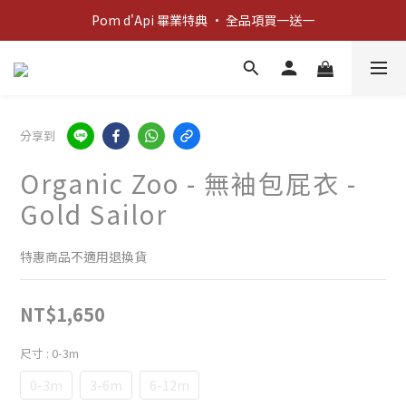
新客歡迎禮：輸入 "welcome10" 享首單九折！
Pom d'Api 畢業特典 · 全品項買一送一
新客歡迎禮：輸入 "welcome10" 享首單九折！
分享到
Organic Zoo - 無袖包屁衣 -
Gold Sailor
特惠商品不適用退換貨
NT$1,650
尺寸
: 0-3m
0-3m
3-6m
6-12m