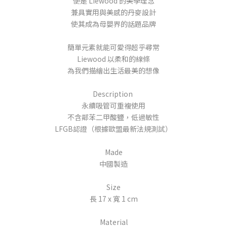
便是 Liewood 的美學理念
兼具實用與美感的丹麥設計
使其成為母嬰界的話題品牌
簡單元素就能可愛得超乎尋常
Liewood 以柔和的線條
為我們描繪出生活最美的想像
Description
永續吸管可重複使用
不含鄰苯二甲酸鹽，低過敏性
LFGB認證（根據歐盟最新法規測試）
Made
中國製造
Size
長 17 x 寬 1 cm
Material