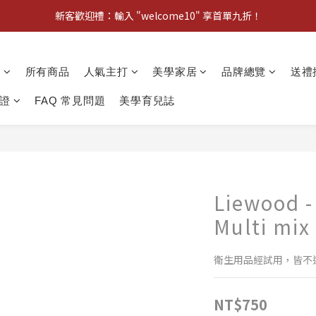
新客歡迎禮：輸入 "welcome10" 享首單九折！
新客歡迎禮：輸入 "welcome10" 享首單九折！
Pom d'Api 畢業特典 · 全品項買一送一
動
所有商品
人氣主打
美學家居
品牌總覽
送禮
新客歡迎禮：輸入 "welcome10" 享首單九折！
證
FAQ 常見問題
美學育兒誌
Liewood
Multi mix
衛生用品經試用，皆不
NT$750