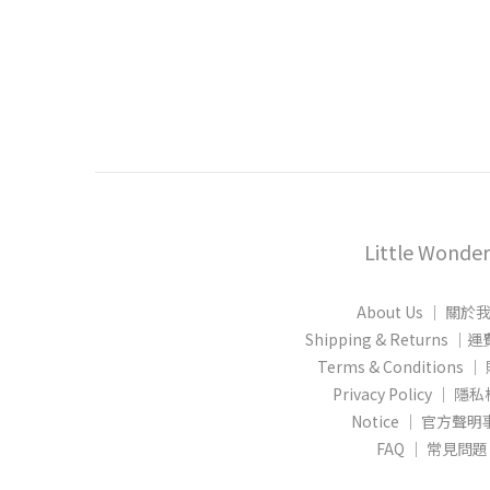
Little Wonder
About Us │ 關於
Shipping & Returns
Terms & Conditions
Privacy Policy │ 
Notice │ 官方聲
FAQ │ 常見問題