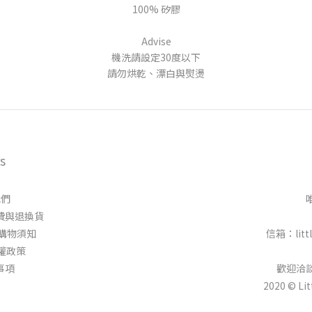
100% 矽膠
Advise
機洗請設定30度以下
請勿烘乾、漂白與熨燙
s
我們
 │運費與退換貨
 │ 購物須知
信箱：littl
隱私權政策
明事項
歡迎洽
2020 © Li