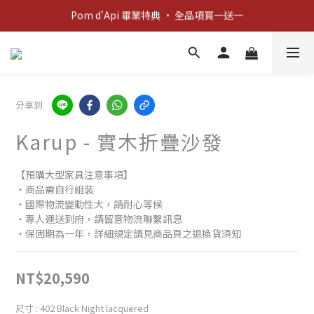
Pom d'Api 畢業特典 · 全品項買一送一
新客歡迎禮：輸入 "welcome10" 享首單九折！
新客歡迎禮：輸入 "welcome10" 享首單九折！
分享到
Karup - 實木折疊沙發
【預購大型家具注意事項】
‧商品需自行組裝
‧國際物流變動性大，請耐心等候
‧專人運送到府，請留意物流聯繫訊息
‧保固期為一年，詳細規定請見商品頁之退換貨須知
NT$20,590
尺寸
: 402 Black Night lacquered