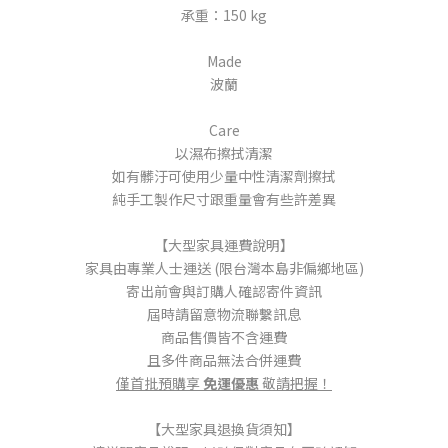
承重：150 kg
Made
波蘭
Care
以濕布擦拭清潔
如有髒汙可使用少量中性清潔劑擦拭
純手工製作
尺寸跟重量會有些許差異
【大型家具運費說明】
家具由專業人士運送 (限台灣本島非偏鄉地區)
寄出前會與訂購人確認寄件資訊
屆時請留意物流聯繫訊息
商品售價皆不含運費
且多件商品無法合併運費
僅首批預購享
免運優惠
敬請把握！
【大型家具退換貨須知】