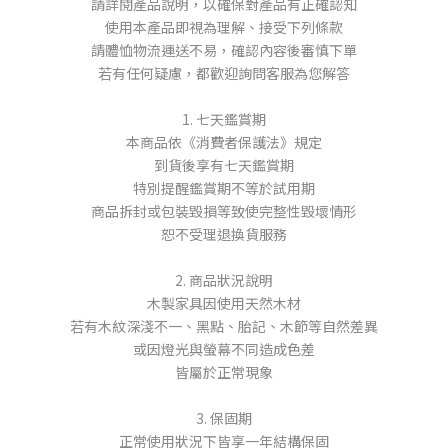
請詳閱產品說明，以確保對產品有正確認知
使用本產品即視為理解、接受下列條款
請體恤物流運送不易，確認內容後審慎下單
若有任何疑慮，都歡迎詢問客服為您解答
1. 七天鑑賞期
本商品依《消費者保護法》規定
到貨後享有七天鑑賞期
特別提醒鑑賞期不等於試用期
商品拆封或包裝毀損等致使完整性毀壞情形
恕不受理退換貨服務
2. 商品狀況說明
木製家具因使用天然木材
若有木紋深淺不一、黑點、胎記、木節等自然差異
或因燈光與螢幕不同造成色差
皆屬於正常現象
3. 保固期
正常使用狀況下皆享一年結構保固