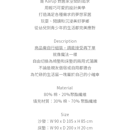
是 Karup 對居家空間的追求
用輕巧可愛的設計美學
打造滿足各種需求的夢想家居
玩耍、閱讀和沉浸美好夢鄉
從幼兒到青少年的生活都完美應對
Description
商品需自行組裝，請能接受再下單
就像魔法一樣
自由切換為椅墊和床墊的兩用式蒲團
不論是親友借宿或自用都適合
為忙碌的生活留一塊屬於自己的小確幸
Material
80% 棉、20%聚酯纖維
填充材質：30% 棉、70% 聚酯纖維
Size
沙發：W 90 x D 105 x H 85 cm
床墊：W 90 x D 200 x H 20 cm