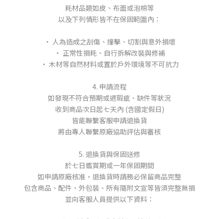
耗材品類如皮、布面或泡棉等
以及下列情形皆不在保固範圍內：
‧ 人為造成之刮傷、撞擊、切割與意外損壞
‧ 正常性損耗、自行拆解改裝與修補
‧ 木材等自然材料或置於戶外環境等不可抗力
4. 申請流程
如發現不符合預期或遇瑕疵、缺件等狀況
收到商品次日起七天內 (含國定假日)
皆能聯繫客服申請退換貨
將由專人聯繫原廠協助評估與審核
5. 退換貨與保固送修
於七日鑑賞期或一年保固期間
如申請原廠核准，退換貨時請務必保留商品完整
包含商品、配件、外包裝、所有隨附文宣等皆須完整無損
並向客服人員提供以下資料：