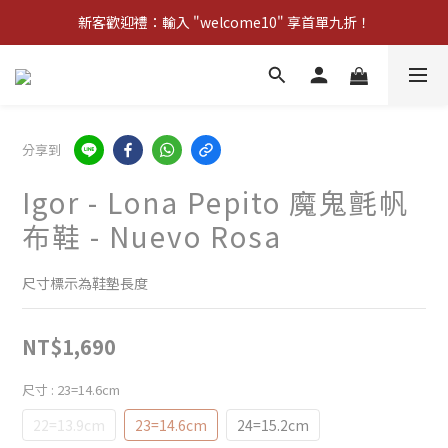
新客歡迎禮：輸入 "welcome10" 享首單九折！
新客歡迎禮：輸入 "welcome10" 享首單九折！
Pom d'Api 畢業特典 · 全品項買一送一
新客歡迎禮：輸入 "welcome10" 享首單九折！
分享到
Igor - Lona Pepito 魔鬼氈帆
布鞋 - Nuevo Rosa
尺寸標示為鞋墊長度
NT$1,690
尺寸
: 23=14.6cm
22=13.9cm
23=14.6cm
24=15.2cm