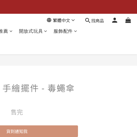
繁體中文
找商品
推薦
開放式玩具
服飾配件
 - 手繪擺件 - 毒蠅傘
售完
貨到通知我