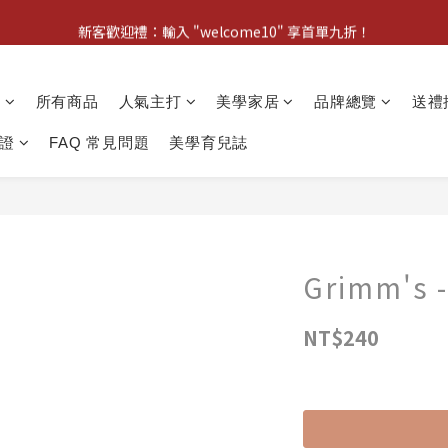
新客歡迎禮：輸入 "welcome10" 享首單九折！
新客歡迎禮：輸入 "welcome10" 享首單九折！
Pom d'Api 畢業特典 · 全品項買一送一
動
所有商品
人氣主打
美學家居
品牌總覽
送禮
新客歡迎禮：輸入 "welcome10" 享首單九折！
證
FAQ 常見問題
美學育兒誌
Grimm's
NT$240