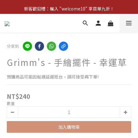
新客歡迎禮：輸入 "welcome10" 享首單九折！
新客歡迎禮：輸入 "welcome10" 享首單九折！
Pom d'Api 畢業特典 · 全品項買一送一
新客歡迎禮：輸入 "welcome10" 享首單九折！
分享到
Grimm's - 手繪擺件 - 幸運草
預購商品可能因船運延遲抵台，請可接受再下單!
NT$240
數量
加入購物車