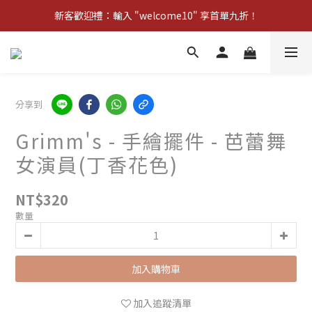
新客歡迎禮：輸入 "welcome10" 享首單九折！
新客歡迎禮：輸入 "welcome10" 享首單九折！
Pom d'Api 畢業特典 · 全品項買一送一
新客歡迎禮：輸入 "welcome10" 享首單九折！
分享到
Grimm's - 手繪擺件 - 芭蕾舞
女演員(丁香花色)
NT$320
數量
加入購物車
加入追蹤清單