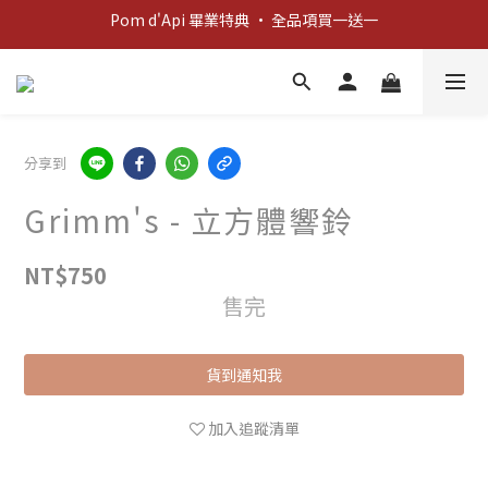
新客歡迎禮：輸入 "welcome10" 享首單九折！
新客歡迎禮：輸入 "welcome10" 享首單九折！
Pom d'Api 畢業特典 · 全品項買一送一
新客歡迎禮：輸入 "welcome10" 享首單九折！
分享到
Grimm's - 立方體響鈴
NT$750
售完
貨到通知我
加入追蹤清單