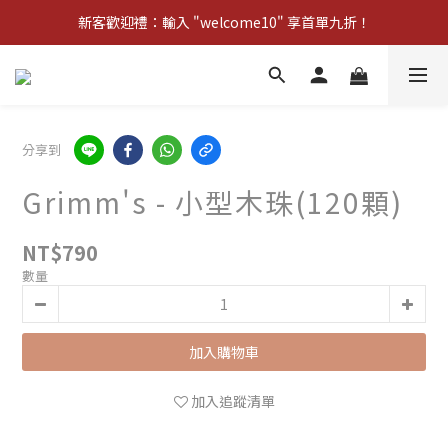
新客歡迎禮：輸入 "welcome10" 享首單九折！
新客歡迎禮：輸入 "welcome10" 享首單九折！
Pom d'Api 畢業特典 · 全品項買一送一
新客歡迎禮：輸入 "welcome10" 享首單九折！
分享到
Grimm's - 小型木珠(120顆)
NT$790
數量
加入購物車
加入追蹤清單