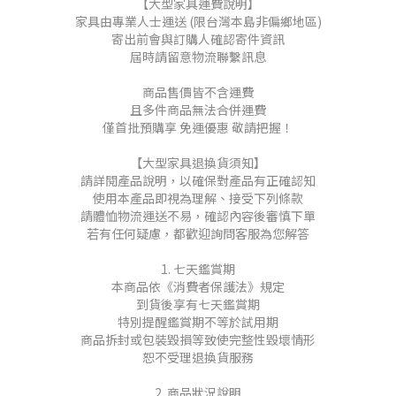
【大型家具運費說明】
家具由專業人士運送 (限台灣本島非偏鄉地區)
寄出前會與訂購人確認寄件資訊
屆時請留意物流聯繫訊息
商品售價皆不含運費
且多件商品無法合併運費
僅首批預購享 免運優惠 敬請把握！
【大型家具退換貨須知】
請詳閱產品說明，以確保對產品有正確認知
使用本產品即視為理解、接受下列條款
請體恤物流運送不易，確認內容後審慎下單
若有任何疑慮，都歡迎詢問客服為您解答
1. 七天鑑賞期
本商品依《消費者保護法》規定
到貨後享有七天鑑賞期
特別提醒鑑賞期不等於試用期
商品拆封或包裝毀損等致使完整性毀壞情形
恕不受理退換貨服務
2. 商品狀況說明