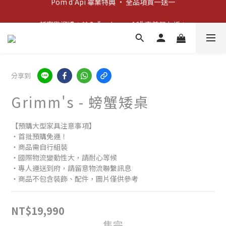
新客歡迎禮：輸入 "welcome10" 享首單九折！
新客歡迎禮：輸入 "welcome10" 享首單九折！
分享到
Grimm's - 螃蟹矮桌
【預購大型家具注意事項】
‧首批預購免運！
‧商品需自行組裝
‧國際物流變動性大，請耐心等候
‧專人運送到府，請留意物流聯繫訊息
‧商品不包含裝飾、配件，圖片僅供參考
NT$19,990
售完