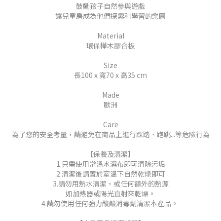
鼓勵孩子自然參與遊戲
讓兒童房成為他們探索和學習的樂園
Material
環保樺木膠合板
Size
長100 x 寬70 x 高35 cm
Made
歐洲
Care
為了您的安全考量，請避免在商品上進行踩踏、跑跳...等危險行為
【保養及清潔】
1.只需使用常溫水濕布即可清除污垢
2.清潔後請置於室溫下自然乾燥即可
3.請勿用熱水清潔，或任何額外的熱源
如加熱器或陽光直射來乾燥。
4.請勿使用任何強力酸鹼消毒劑清潔本產品。