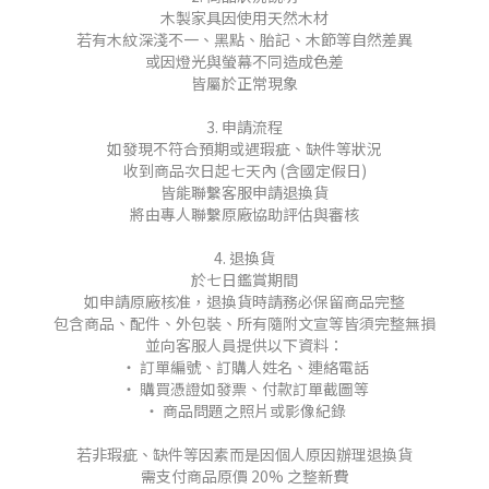
木製家具因使用天然木材
若有木紋深淺不一、黑點、胎記、木節等自然差異
或因燈光與螢幕不同造成色差
皆屬於正常現象
3. 申請流程
如發現不符合預期或遇瑕疵、缺件等狀況
收到商品次日起七天內 (含國定假日)
皆能聯繫客服申請退換貨
將由專人聯繫原廠協助評估與審核
4. 退換貨
於七日鑑賞期間
如申請原廠核准，退換貨時請務必保留商品完整
包含商品、配件、外包裝、所有隨附文宣等皆須完整無損
並向客服人員提供以下資料：
‧ 訂單編號、訂購人姓名、連絡電話
‧ 購買憑證如發票、付款訂單截圖等
‧ 商品問題之照片或影像紀錄
若非瑕疵、缺件等因素而是因個人原因辦理退換貨
需支付商品原價 20% 之整新費