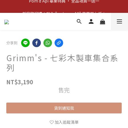
新客歡迎禮：輸入 "welcome10" 享首單九折！
新客歡迎禮：輸入 "welcome10" 享首單九折！
Pom d'Api 畢業特典 · 全品項買一送一
新客歡迎禮：輸入 "welcome10" 享首單九折！
分享到
Grimm's - 七彩木製車集合系
列
NT$3,190
售完
貨到通知我
加入追蹤清單