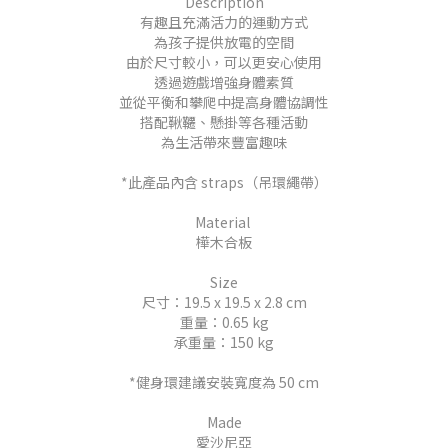
Description
有趣且充滿活力的運動方式
為孩子提供放電的空間
由於尺寸較小，可以更安心使用
透過遊戲增強身體素質
並從平衡和攀爬中提高身體協調性
搭配鞦韆、懸掛等各種活動
為生活帶來豐富趣味
*此產品內含 straps（吊環繩帶）
Material
樺木合板
Size
尺寸：19.5 x 19.5 x 2.8 cm
重量：0.65 kg
承重量：150 kg
*健身環建議安裝寬度為 50 cm
Made
愛沙尼亞