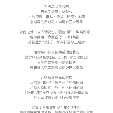
2. 商品狀況說明
因商品使用木材製作
木紋深淺、黑點、色差、胎記、木節
上述等天然痕跡，均屬於正常現象
除此之外，以下情況也非瑕疵情形，敬請留意：
輕微刮痕、表面霧化、柳釘美觀、
外觀差異與髒汙、可自行清除之殘膠
如發現不符合預期或瑕疵狀況
請於收到商品次日起七天內 (含國定假日)
皆能聯繫客服申請退換貨
將由專人聯繫原廠協助評估與審核
3. 退換貨與保固送修
正常使用狀況下皆享一年結構保固
若為人為因素，恕不列入保固範圍
保固期間如需有受損，將由專人聯繫原廠
評估審核通過後進行後續作業
若於 7 日鑑賞期或 1 年保固期間
申請原廠核准退換貨，請務必保留商品原始狀態