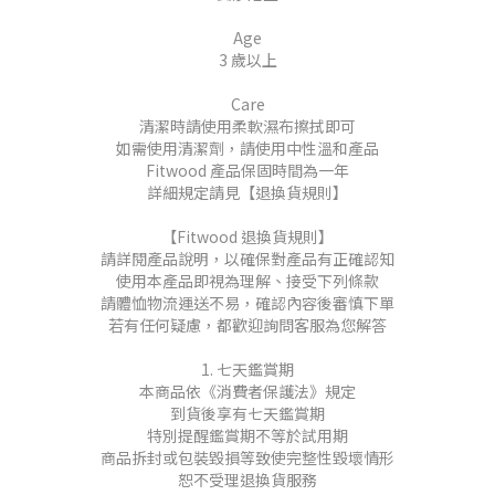
Age
3 歲以上
Care
清潔時請使用柔軟濕布擦拭即可
如需使用清潔劑，請使用中性溫和產品
Fitwood 產品保固時間為一年
詳細規定請見【退換貨規則】
【Fitwood 退換貨規則】
請詳閱產品說明，以確保對產品有正確認知
使用本產品即視為理解、接受下列條款
請體恤物流運送不易，確認內容後審慎下單
若有任何疑慮，都歡迎詢問客服為您解答
1. 七天鑑賞期
本商品依《消費者保護法》規定
到貨後享有七天鑑賞期
特別提醒鑑賞期不等於試用期
商品拆封或包裝毀損等致使完整性毀壞情形
恕不受理退換貨服務