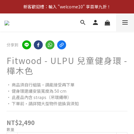
新客歡迎禮：輸入 "welcome10" 享首單九折！
新客歡迎禮：輸入 "welcome10" 享首單九折！
Pom d'Api 畢業特典 · 全品項買一送一
新客歡迎禮：輸入 "welcome10" 享首單九折！
分享到
Fitwood - ULPU 兒童健身環 -
樺木色
‧ 商品須自行組裝，請能接受再下單
‧ 健身環建議安裝寬度為 50 cm
‧ 此產品內含 straps（吊環繩帶）
‧ 下單前，請詳閱大型物件退換貨須知
NT$2,490
數量