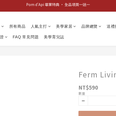
Pom d'Api 畢業特典 · 全品項買一送一
新客歡迎禮：輸入 "welcome10" 享首單九折！
新客歡迎禮：輸入 "welcome10" 享首單九折！
動
所有商品
人氣主打
美學家居
品牌總覽
送禮
證
FAQ 常見問題
美學育兒誌
Ferm Livi
NT$590
數量