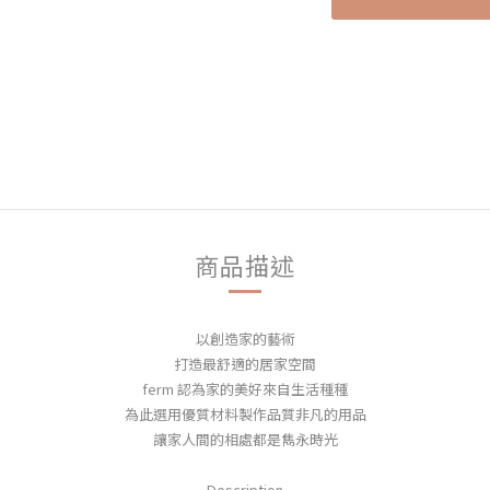
商品描述
以創造家的藝術
打造最舒適的居家空間
ferm 認為家的美好來自生活種種
為此選用優質材料製作品質非凡的用品
讓家人間的相處都是雋永時光
Description