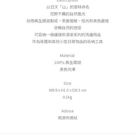
以日文「山」的意味命名
狂野不羈的自然風光
採用再生鑄鋁製成，表面粗糙、啞光和黑色處理
流暢自然的造型
可容納一個護理和清潔系列的洗護用品
作為珠寶和其他小型日常物品的收納工具
Material
100% 再生鑄鋁
黑色光澤
Size
W8.9 x H1.5 x D8.3 cm
0.1kg
Advise
用濕布擦拭