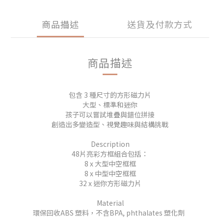
商品描述
送貨及付款方式
商品描述
包含 3 種尺寸的方形磁力片
大型、標準和迷你
孩子可以嘗試堆疊與錯位拼接
創造出多變造型、視覺趣味與結構挑戰
Description
48片亮彩方框組合包括：
8 x 大型中空框框
8 x 中型中空框框
32 x 迷你方形磁力片
Material
環保回收ABS 塑料，不含BPA, phthalates 塑化劑