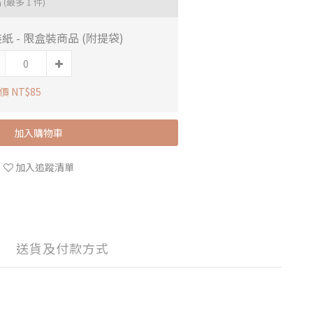
品
(最多 1 件)
紙 - 限盒裝商品 (附提袋)
價 NT$85
加入購物車
加入追蹤清單
送貨及付款方式