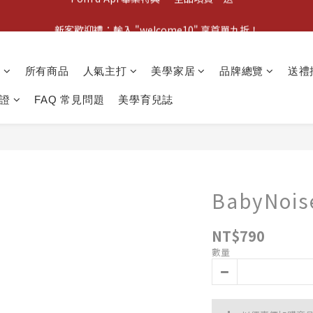
新客歡迎禮：輸入 "welcome10" 享首單九折！
新客歡迎禮：輸入 "welcome10" 享首單九折！
Pom d'Api 畢業特典 · 全品項買一送一
動
所有商品
人氣主打
美學家居
品牌總覽
送禮
新客歡迎禮：輸入 "welcome10" 享首單九折！
證
FAQ 常見問題
美學育兒誌
BabyNoi
NT$790
數量