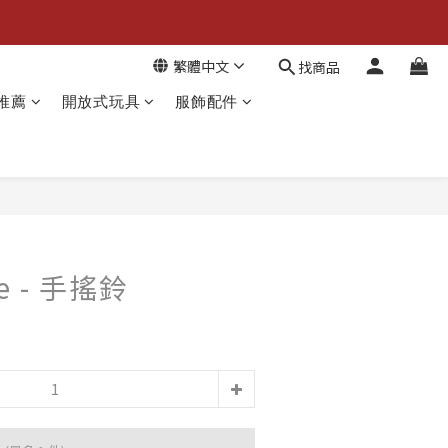
繁體中文
找商品
推薦
開放式玩具
服飾配件
se - 手搖鈴