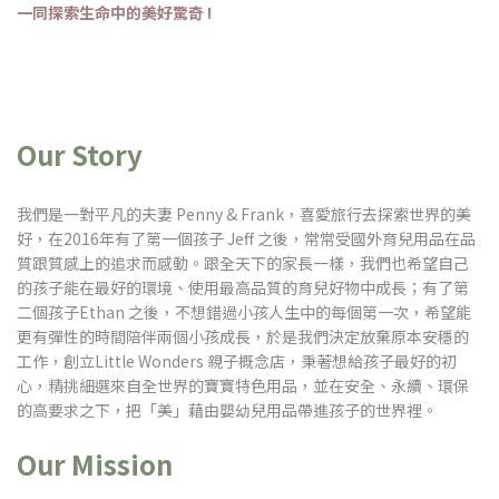
一同探索生命中的美好驚奇 !
Our Story
我們是一對平凡的夫妻 Penny & Frank，喜愛旅行去探索世界的美
好，在2016年有了第一個孩子 Jeff 之後
，常常受
國外育兒用品在品
質跟質感上的追求而感動。跟全天下的家長一樣，我們也希望自己
的孩子能在最好的環境、使用最高品質的育兒好物中成長；有了第
二個孩子Ethan 之後
，不想錯過小孩人生中的每個第一次，
希望能
更有彈性的時間陪伴兩個小孩成長
，於是
我們決定放棄原本安穩的
工作
，創立Little Wonders 親子概念店，秉著想給孩子最好的初
心，
精挑細選來自全世界的寶寶特色用品，並在安全、永續、環保
的高要求之下
，
把「美」藉由嬰幼兒用品帶進孩子的世界裡
。
Our Mission