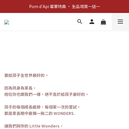
新客歡迎禮：輸入 "welcome10" 享首單九折！
Pom d'Api 畢業特典 · 全品項買一送一
新客歡迎禮：輸入 "welcome10" 享首單九折！
要給孩子全世界最好的。
因為同身為家長，
相信你也跟我們一樣，絕不吝於給孩子最好的。
孩子的每個成長痕跡、每個第一次的嘗試，
都是家長眼中最獨一無二的 WONDERS.
讓我們與你的 Little Wonders，