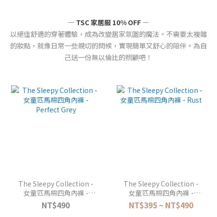
— TSC 家居服 10% OFF —
以絕佳舒適的穿著體驗，成為改變居家氛圍的魔法。不需要太複雜
的妝點，就像日常一些親切的問候，實現簡單又舒心的陪伴。為自
己送一份無以倫比的照顧吧！
The Sleepy Collection -
The Sleepy Collection -
女童匹馬棉四角內褲 -
女童匹馬棉四角內褲 -
Perfect Grey
Rust
NT$490
NT$395 ~ NT$490