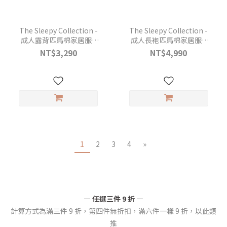
The Sleepy Collection -
The Sleepy Collection -
成人露背匹馬棉家居服 -
成人長袍匹馬棉家居服 -
Rust
Rust
NT$3,290
NT$4,990
1
2
3
4
»
— 任選三件 9 折 —
計算方式為滿三件 9 折，第四件無折扣，滿六件一樣 9 折，以此類
推