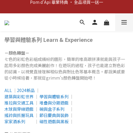
Pom d'Api 畢業特典 · 全品項買一送一
新客歡迎禮：輸入 "welcome10" 享首單九折！
新客歡迎禮：輸入 "welcome10" 享首單九折！
學習與體驗系列 Learn & Experience
－顏色轉盤－
七色的彩虹色彩組成繽紛的圖形，簡單的堆高跟拼湊就能與孩子一
起用多彩顏色完成美麗創作！在遊玩的過程，孩子也能建立對色彩
的認識，以視覺直接理解相似色與對比色等基本概念。都說美感要
從小時候培養，那就從grimm's顏色轉盤開始吧！
ALL
│
2024新品
│
建築與彩虹世界
│
學習與體驗系列
│
推拉與交通工具
│
堆疊與分類遊戲
│
木球與穿線遊戲
│
碗與盒子系列
│
搖鈴與抓握玩具
│
節日慶典與裝飾
│
家家酒系列
│
磁性遊戲與黑板
│