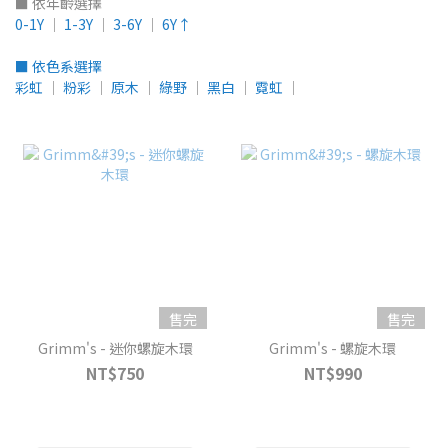
■ 依年齡選擇
0-1Y
│
1-3Y
│
3-6Y
│
6Y↑
■ 依色系選擇
彩虹
│
粉彩
│
原木
│
綠野
│
黑白
│
霓虹
│
售完
售完
Grimm's - 迷你螺旋木環
Grimm's - 螺旋木環
NT$750
NT$990