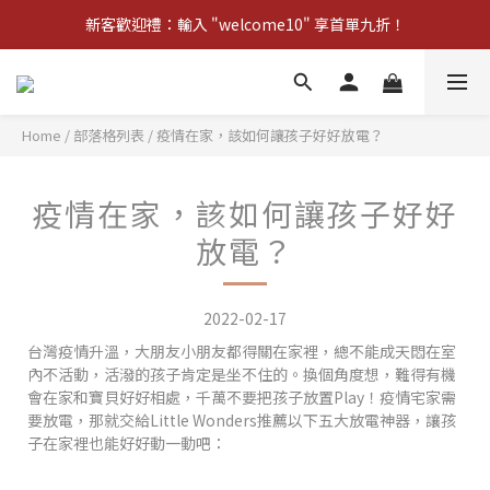
新客歡迎禮：輸入 "welcome10" 享首單九折！
新客歡迎禮：輸入 "welcome10" 享首單九折！
Pom d'Api 畢業特典 · 全品項買一送一
新客歡迎禮：輸入 "welcome10" 享首單九折！
Home
/
部落格列表
/
疫情在家，該如何讓孩子好好放電？
疫情在家，該如何讓孩子好好
放電？
2022-02-17
台灣疫情升溫，大朋友小朋友都得關在家裡，總不能成天悶在室
內不活動，活潑的孩子肯定是坐不住的。換個角度想，難得有機
會在家和寶貝好好相處，千萬不要把孩子放置Play！疫情宅家需
要放電，那就交給Little Wonders推薦以下五大放電神器，讓孩
子在家裡也能好好動一動吧：