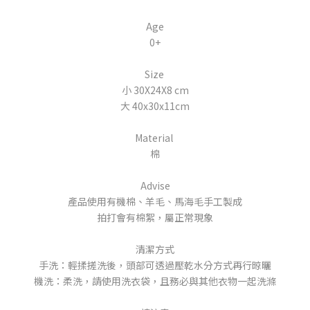
Age
0+
Size
小 30X24X8 cm
大 40x30x11cm
Material
棉
Advise
產品使用有機棉、羊毛、馬海毛手工製成
拍打會有棉絮，屬正常現象
清潔方式
手洗：輕揉搓洗後，頭部可透過壓乾水分方式再行晾曬
機洗：柔洗，請使用洗衣袋，且務必與其他衣物一起洗滌