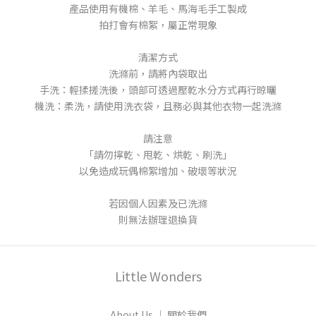
產品使用有機棉、羊毛、馬海毛手工製成
拍打會有棉絮，屬正常現象
清潔方式
洗滌前，請將內袋取出
手洗：輕揉搓洗後，頭部可透過壓乾水分方式再行晾曬
機洗：柔洗，請使用洗衣袋，且務必與其他衣物一起洗滌
請注意
「請勿擰乾、甩乾、烘乾、刷洗」
以免造成玩偶棉絮增加、破壞等狀況
若因個人因素及已洗滌
則無法辦理退換貨
Little Wonders
About Us │ 關於我們