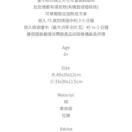
當小孩玩偶之外也可當裝飾品用
肚肚裡都有填充物(有機穀或櫻桃核)
可單獨取出加熱或冷凍
放入 75 度的烤箱中約 3-5 分鐘
放入微波爐中（最大功率 600 瓦）約 ½-1 分鐘
獲德國最嚴謹消費類產品認證機構最高評價
Age
0+
Size
大 40x25x12cm
小
33x30x11.5cm
Material
棉
果核袋
拉鍊
Advise