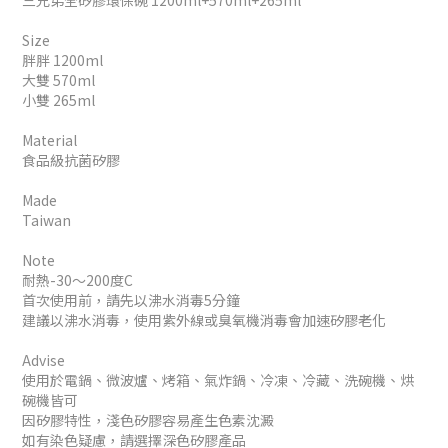
三兄弟全矽膠環保碗 1200ml+570ml+265ml
Size
胖胖 1200ml
大雙 570ml
小雙 265ml
Material
食品級抗菌矽膠
Made
Taiwan
Note
耐熱-30～200度C
首次使用前，請先以沸水消毒5分鐘
建議以沸水消毒，使用紫外線或臭氧機消毒會加速矽膠老化
Advise
使用於電鍋、微波爐、烤箱、氣炸鍋、冷凍、冷藏、洗碗機、烘
碗機皆可
因矽膠特性，淺色矽膠容易產生色素沈澱
如有染色疑慮，請選擇深色矽膠產品