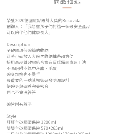
商品描述
榮獲2020德國紅點設計大獎的Besovida
創辦人：「我想替孩子們打造一個最安全產品
可以陪伴他們健康長大」
Description
全矽膠環保碗簡約收納
可將小碗放入大碗內收納攜帶超方便
採用高品質矽膠結合富有質感霧面處理工法
不易吸附空氣中灰塵、毛髮
碗身加熱也不燙手
最重要的一點其獨家研發防漏設計
使碗身與碗蓋完美密合
再也不會濕答答
碗皆附有蓋子
Style
胖胖全矽膠環保碗 1200ml
雙雙全矽膠環保碗 570+265ml