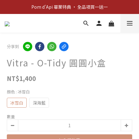
新客歡迎禮：輸入 "welcome10" 享首單九折！
Pom d'Api 畢業特典 · 全品項買一送一
新客歡迎禮：輸入 "welcome10" 享首單九折！
分享到
Vitra - O-Tidy 圓圓小盒
NT$1,400
顏色
: 冰雪白
冰雪白
深海藍
數量