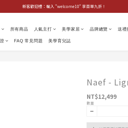
新客歡迎禮：輸入 "welcome10" 享首單九折！
新客歡迎禮：輸入 "welcome10" 享首單九折！
Pom d'Api 畢業特典 · 全品項買一送一
動
所有商品
人氣主打
美學家居
品牌總覽
送禮
新客歡迎禮：輸入 "welcome10" 享首單九折！
證
FAQ 常見問題
美學育兒誌
Naef - 
NT$12,499
數量