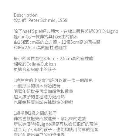
Description
設計師: Peter Schmid, 1959
除了naef Spiel經典積木，在線上販售超過60年的Ligno
是naef另一款非常具代表性的積木
由16個5cm高的立方體、12個5cm高的圓柱體
和8個2.5cm高的圓柱體組成
最小的零件直徑3.4cm、2.5cm高的圓柱體
相較於Cella或Cubicus
更適合年紀較小的孩子
1歲左右的小朋友也許可以從一次一個顏色
一個形狀的積木開始把玩
隨著年紀增長再增加顏色和數量
越大孩子的各種能力更成熟
也開始想要嘗試有挑戰性的遊戲
1歲半到2歲之間的孩子
非常喜歡把東西放進去、拿出來的遊戲
所以這個時候Ligno還是可以擔任很好的玩伴
甚至到了小學的孩子，也能夠使用簡單的造型
嘗試創造出自己的幻想世界