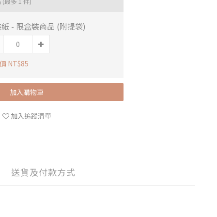
品
(最多 1 件)
紙 - 限盒裝商品 (附提袋)
價 NT$85
加入購物車
加入追蹤清單
送貨及付款方式