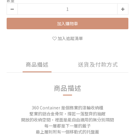
數量
加入購物車
加入追蹤清單
商品描述
送貨及付款方式
商品描述
360 Container 是個務實的滾輪收納櫃
堅實的鋁合金骨架，撐起一落整齊的抽屜
開放的收納空間，裡面是能自由運用的無分別隔間
每一層都是下一層的蓋子
最上層則附有一個移動式的托盤蓋