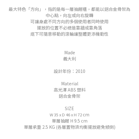
最大特色「方向」，指的是每一層抽屜櫃，都能以鋁合金骨架為
中心點，向左或向右旋轉
可讓身處不同方向的多個使用者同時使用
擺放的位置不必總是靠牆或靠角落
底下可隨意移動的滾輪讓整體更添機動性
Made
義大利
設計年份：2010
Material
高光澤 ABS 塑料
鋁合金骨架
SIZE
cm
W 35 x D 46 x H 72
單層抽屜 H 9.5 cm
單層承重 2.5 KG (各層置物須均衡擺放避免傾倒)