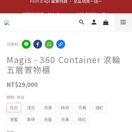
新客歡迎禮：輸入 "welcome10" 享首單九折！
新客歡迎禮：輸入 "welcome10" 享首單九折！
分享到
Magis - 360 Container 滾輪
五層置物櫃
NT$29,000
顏色
: 亮白
亮白
淺灰
亮黑
桃粉
芥黃
酒紅
湛藍
軍綠
亮藍
亮黃
桃紅