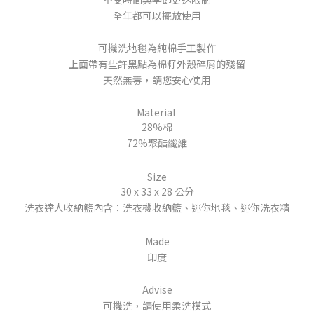
全年都可以擺放使用
可機洗地毯為純棉手工製作
上面帶有些許黑點為棉籽外殼碎屑的殘留
天然無毒，請您安心使用
Material
28%棉
72%聚酯纖維
Size
30 x 33 x 28 公分
洗衣達人收納籃內含：洗衣機收納籃、迷你地毯、迷你洗衣精
Made
印度
Advise
可機洗，請使用柔洗模式