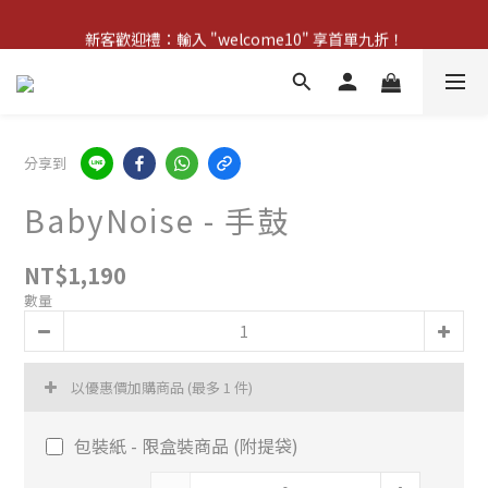
新客歡迎禮：輸入 "welcome10" 享首單九折！
新客歡迎禮：輸入 "welcome10" 享首單九折！
Pom d'Api 畢業特典 · 全品項買一送一
新客歡迎禮：輸入 "welcome10" 享首單九折！
分享到
BabyNoise - 手鼓
NT$1,190
數量
以優惠價加購商品
(最多 1 件)
包裝紙 - 限盒裝商品 (附提袋)