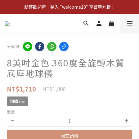
新客歡迎禮：輸入 "welcome10" 享首單九折！
新客歡迎禮：輸入 "welcome10" 享首單九折！
Pom d'Api 畢業特典 · 全品項買一送一
新客歡迎禮：輸入 "welcome10" 享首單九折！
分享到
8英吋金色 360度全旋轉木質
底座地球儀
NT$1,710
NT$1,800
預購7天
數量
現在預購